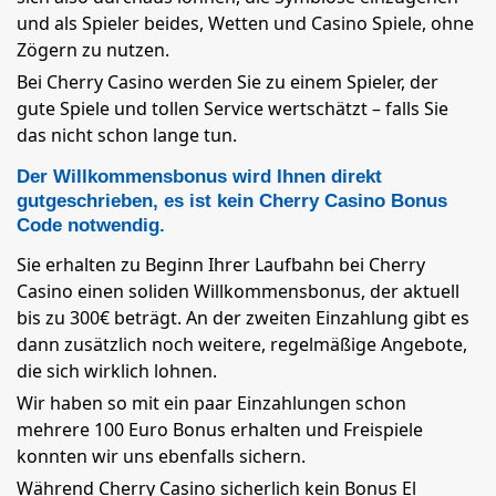
und als Spieler beides, Wetten und Casino Spiele, ohne
Zögern zu nutzen.
Bei Cherry Casino werden Sie zu einem Spieler, der
gute Spiele und tollen Service wertschätzt – falls Sie
das nicht schon lange tun.
Der Willkommensbonus wird Ihnen direkt
gutgeschrieben, es ist kein Cherry Casino Bonus
Code notwendig.
Sie erhalten zu Beginn Ihrer Laufbahn bei Cherry
Casino einen soliden Willkommensbonus, der aktuell
bis zu 300€ beträgt. An der zweiten Einzahlung gibt es
dann zusätzlich noch weitere, regelmäßige Angebote,
die sich wirklich lohnen.
Wir haben so mit ein paar Einzahlungen schon
mehrere 100 Euro Bonus erhalten und Freispiele
konnten wir uns ebenfalls sichern.
Während Cherry Casino sicherlich kein Bonus El