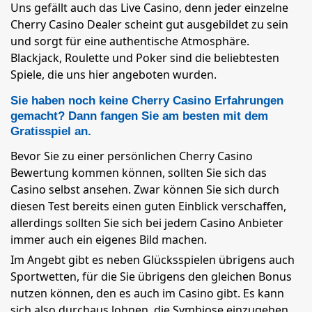
Uns gefällt auch das Live Casino, denn jeder einzelne
Cherry Casino Dealer scheint gut ausgebildet zu sein
und sorgt für eine authentische Atmosphäre.
Blackjack, Roulette und Poker sind die beliebtesten
Spiele, die uns hier angeboten wurden.
Sie haben noch keine Cherry Casino Erfahrungen
gemacht? Dann fangen Sie am besten mit dem
Gratisspiel an.
Bevor Sie zu einer persönlichen Cherry Casino
Bewertung kommen können, sollten Sie sich das
Casino selbst ansehen. Zwar können Sie sich durch
diesen Test bereits einen guten Einblick verschaffen,
allerdings sollten Sie sich bei jedem Casino Anbieter
immer auch ein eigenes Bild machen.
Im Angebt gibt es neben Glücksspielen übrigens auch
Sportwetten, für die Sie übrigens den gleichen Bonus
nutzen können, den es auch im Casino gibt. Es kann
sich also durchaus lohnen, die Symbiose einzugehen